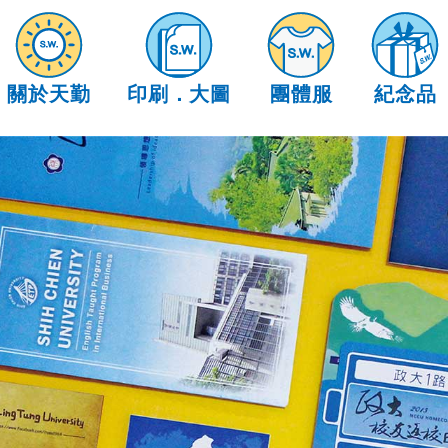
關於天勤
印刷
．
大圖
團體服
紀念品