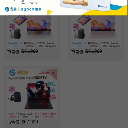
$41,900
$41,900
市售價
市售價
$67,900
市售價