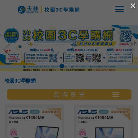
×
校園3C學購網
品 牌 選 單