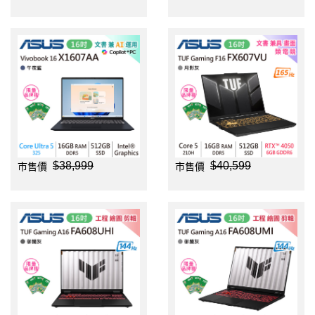
$38,999
$40,599
市售價
市售價