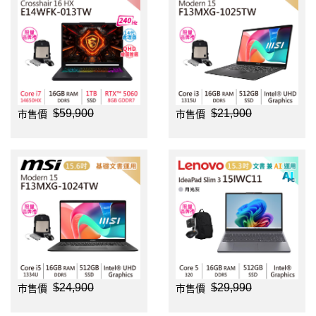
$59,900
$21,900
市售價
市售價
$24,900
$29,990
市售價
市售價