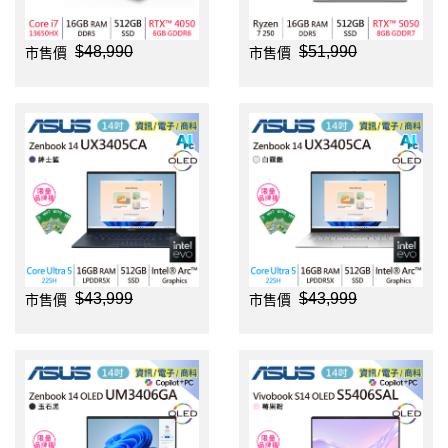
$48,990
$51,990
市售價
市售價
$43,999
$43,999
市售價
市售價