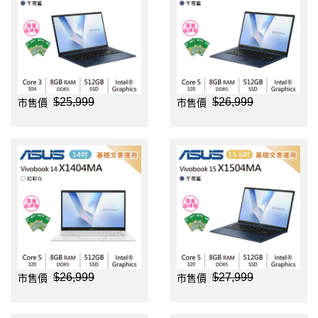
$25,999
$26,999
市售價
市售價
$26,999
$27,999
市售價
市售價