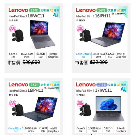
$29,990
$32,990
市售價
市售價