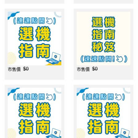
$0
$0
市售價
市售價