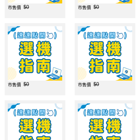
$0
$0
市售價
市售價
$0
$0
市售價
市售價