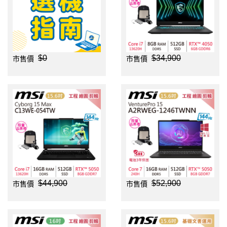
$0
$34,900
市售價
市售價
$44,900
$52,900
市售價
市售價