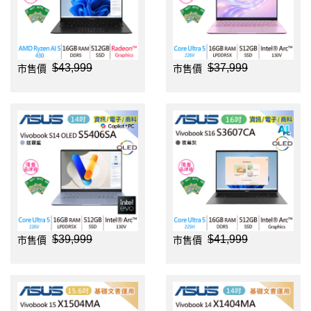
$43,999
$37,999
市售價
市售價
$39,999
$41,999
市售價
市售價