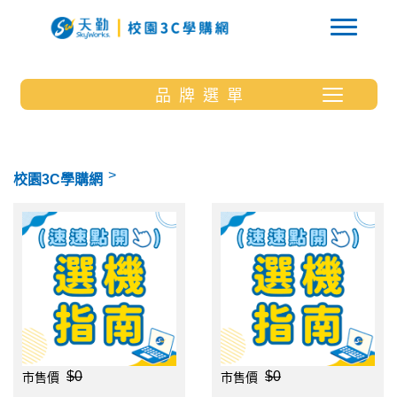
品 牌 選 單
校園3C學購網
$0
$0
市售價
市售價