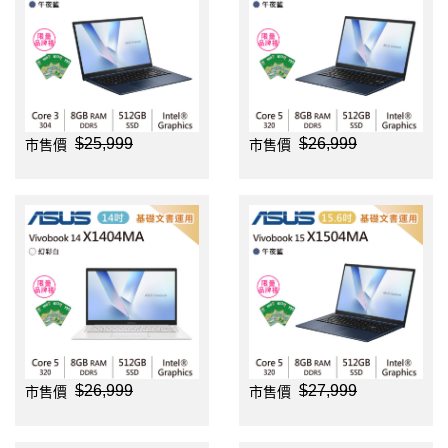
$25,999
$26,999
市售價
市售價
$26,999
$27,999
市售價
市售價