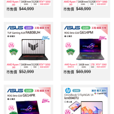
$44,999
$48,999
市售價
市售價
$52,999
$69,999
市售價
市售價