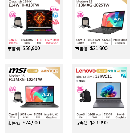
$59,900
$21,900
市售價
市售價
$24,900
$29,990
市售價
市售價