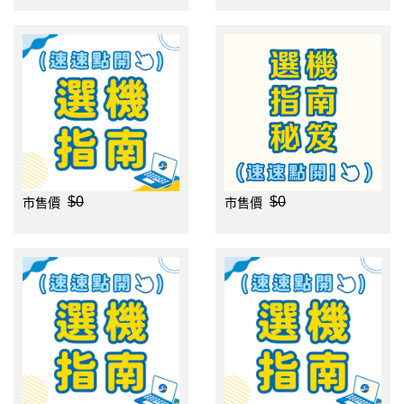
$0
$0
市售價
市售價