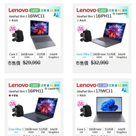
$29,990
$32,990
市售價
市售價