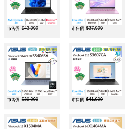
$43,999
$37,999
市售價
市售價
$39,999
$41,999
市售價
市售價