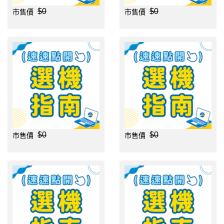
$0
$0
市售價
市售價
$0
$0
市售價
市售價